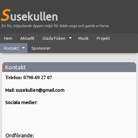
S
usekullen
En fin, inbjudande öppen miljö för både unga och gamla erfarna
Hem
Aktuellt
Glada Fisken
Musik
Projekt
Kontakt
Sponsorer
Kontakt
Telefon: 0790-69 27 07
Mail:
susekullen@gmail.com
Sociala medier:
Ordförande: