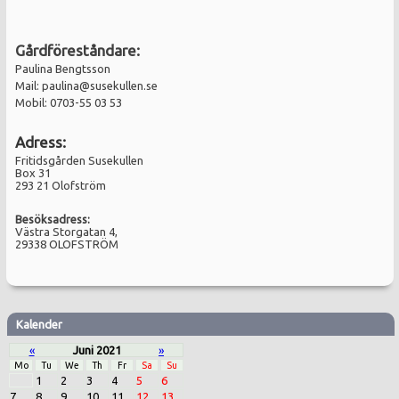
Gårdföreståndare:
Paulina Bengtsson
Mail:
paulina@susekullen.se
Mobil: 0703-55 03 53
Adress:
Fritidsgården Susekullen
Box 31
293 21 Olofström
Besöksadress:
Västra Storgatan 4,
29338 OLOFSTRÖM
Kalender
«
Juni 2021
»
Mo
Tu
We
Th
Fr
Sa
Su
1
2
3
4
5
6
7
8
9
10
11
12
13