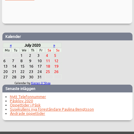
Kalender
«
July 2020
»
Mo
Tu
We
Th
Fr
Sa
Su
1
2
3
4
5
6
7
8
9
10
11
12
13
14
15
16
17
18
19
20
21
22
23
24
25
26
27
28
29
30
31
Calendar by
Kieran O'Shea
Senaste inläggen
Nytt Telefonnummer
Påsklov 2020
Öppettider i Påsk
Susekullens nya föreståndare Paulina Bengtsson
Ändrade öppettider