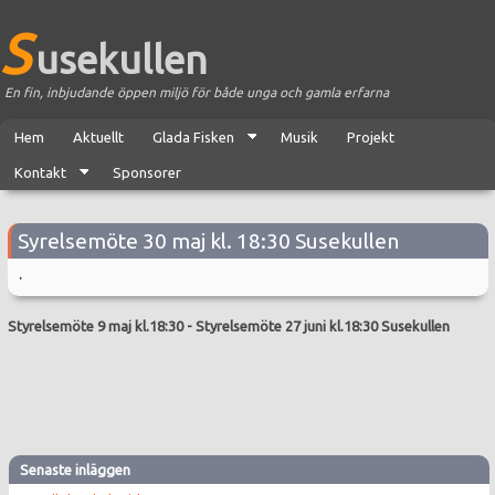
S
usekullen
En fin, inbjudande öppen miljö för både unga och gamla erfarna
Hem
Aktuellt
Glada Fisken
Musik
Projekt
Kontakt
Sponsorer
Syrelsemöte 30 maj kl. 18:30 Susekullen
.
Styrelsemöte 9 maj kl.18:30
-
Styrelsemöte 27 juni kl.18:30 Susekullen
Senaste inläggen