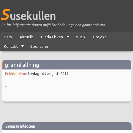
S
usekullen
En fin, inbjudande öppen miljö för både unga och gamla erfarna
Hem
Aktuellt
Glada Fisken
Musik
Projekt
Kontakt
Sponsorer
grannfällning
Published on:
fredag - 04 augusti 2017
-
Senaste inläggen