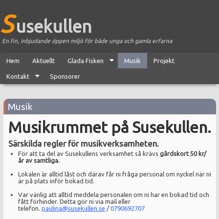
S
usekullen
En fin, inbjudande öppen miljö för både unga och gamla erfarna
Hem
Aktuellt
Glada Fisken
Musik
Projekt
Kontakt
Sponsorer
Musik
Musikrummet på Susekullen.
Särskilda regler för musikverksamheten.
För att ta del av Susekullens verksamhet så krävs
gårdskort 50 kr/
år av samtliga.
Lokalen är alltid låst och därav får ni fråga personal om nyckel när ni
är på plats inför bokad tid.
Var vänlig att alltid meddela personalen om ni har en bokad tid och
fått förhinder. Detta gör ni via mail eller
telefon.
paulina@susekullen.se
/
0790692707