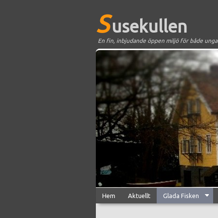
S
usekullen
En fin, inbjudande öppen miljö för både unga
Hem
Aktuellt
Glada Fisken