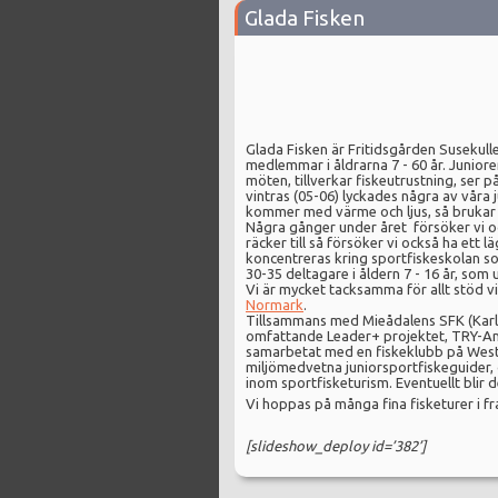
Glada Fisken
Glada Fisken är Fritidsgården Susekulle
medlemmar i åldrarna 7 - 60 år. Juniore
möten, tillverkar fiskeutrustning, ser på
vintras (05-06) lyckades några av vår
kommer med värme och ljus, så brukar vi
Några gånger under året försöker vi oc
räcker till så försöker vi också ha ett
koncentreras kring sportfiskeskolan som
30-35 deltagare i åldern 7 - 16 år, som
Vi är mycket tacksamma för allt stöd vi
Normark
.
Tillsammans med Mieådalens SFK (Karl
omfattande Leader+ projektet, TRY-Angli
samarbetat med en fiskeklubb på Wester
miljömedvetna juniorsportfiskeguider, 
inom sportfisketurism. Eventuellt blir d
Vi hoppas på många fina fisketurer i fr
[slideshow_deploy id=’382’]