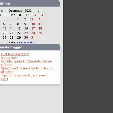
alender
«
December 2022
»
o
Tu
We
Th
Fr
Sa
Su
1
2
3
4
6
7
8
9
10
11
13
14
15
16
17
18
20
21
22
23
24
25
27
28
29
30
31
Calendar by
Kieran O'Shea
enaste inläggen
Fullt hus hela tiden!
Öppet igen!
Vi håller tyvärr fortfarande gården
stängd!
Sportlovet! På med kläder och kom
till Suse!
Tipsrunda på söndagar i januari
2021