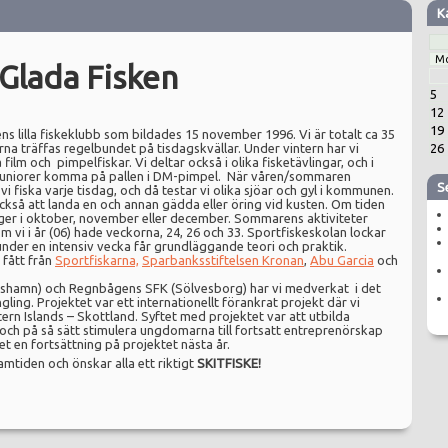
K
M
Glada Fisken
5
12
19
ns lilla fiskeklubb som bildades 15 november 1996. Vi är totalt ca 35
rna träffas regelbundet på tisdagskvällar. Under vintern har vi
26
 film och pimpelfiskar. Vi deltar också i olika fisketävlingar, och i
a juniorer komma på pallen i DM-pimpel. När våren/sommaren
S
 fiska varje tisdag, och då testar vi olika sjöar och gyl i kommunen.
kså att landa en och annan gädda eller öring vid kusten. Om tiden
 läger i oktober, november eller december. Sommarens aktiviteter
 vi i år (06) hade veckorna, 24, 26 och 33. Sportfiskeskolan lockar
 under en intensiv vecka får grundläggande teori och praktik.
 fått från
Sportfiskarna,
Sparbanksstiftelsen Kronan
,
Abu Garcia
och
shamn) och Regnbågens SFK (Sölvesborg) har vi medverkat i det
ng. Projektet var ett internationellt förankrat projekt där vi
n Islands – Skottland. Syftet med projektet var att utbilda
och på så sätt stimulera ungdomarna till fortsatt entreprenörskap
et en fortsättning på projektet nästa år.
amtiden och önskar alla ett riktigt
SKITFISKE!