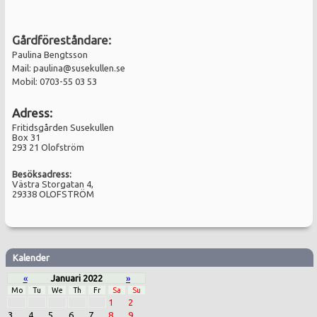
Gårdföreståndare:
Paulina Bengtsson
Mail:
paulina@susekullen.se
Mobil: 0703-55 03 53
Adress:
Fritidsgården Susekullen
Box 31
293 21 Olofström
Besöksadress:
Västra Storgatan 4,
29338 OLOFSTRÖM
Kalender
«
Januari 2022
»
Mo
Tu
We
Th
Fr
Sa
Su
1
2
3
4
5
6
7
8
9