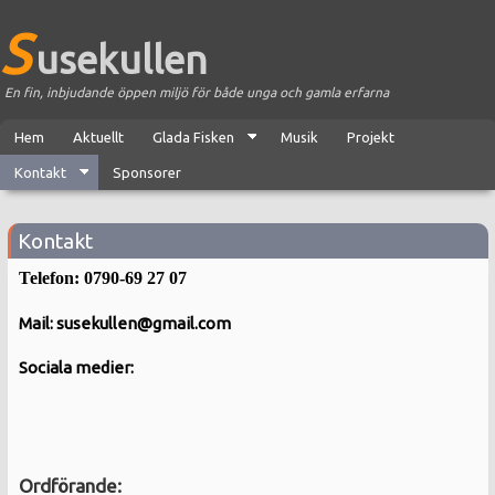
S
usekullen
En fin, inbjudande öppen miljö för både unga och gamla erfarna
Hem
Aktuellt
Glada Fisken
Musik
Projekt
Kontakt
Sponsorer
Kontakt
Telefon: 0790-69 27 07
Mail:
susekullen@gmail.com
Sociala medier:
Ordförande: