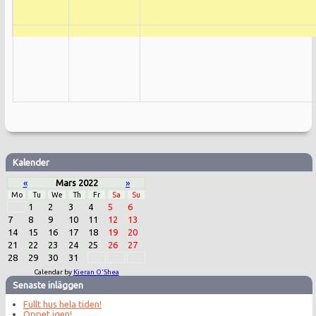
Kalender
«
Mars 2022
»
Mo
Tu
We
Th
Fr
Sa
Su
1
2
3
4
5
6
7
8
9
10
11
12
13
14
15
16
17
18
19
20
21
22
23
24
25
26
27
28
29
30
31
Calendar by
Kieran O'Shea
Senaste inläggen
Fullt hus hela tiden!
Öppet igen!