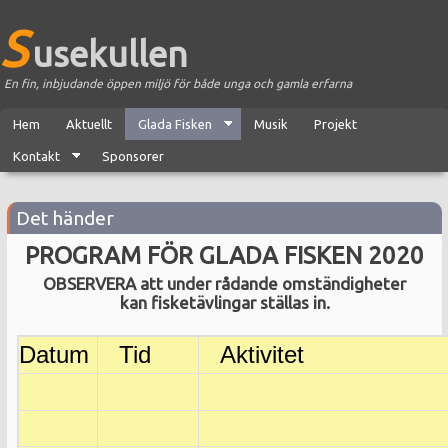
S
usekullen
En fin, inbjudande öppen miljö för både unga och gamla erfarna
Hem
Aktuellt
Glada Fisken
Musik
Projekt
Kontakt
Sponsorer
Det händer
PROGRAM
FÖR GLADA FISKEN 2020
OBSERVERA att under rådande omständigheter
kan fisketävlingar ställas in
.
Datum
Tid
Aktivitet