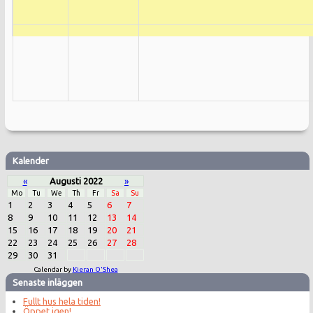
Kalender
«
Augusti 2022
»
Mo
Tu
We
Th
Fr
Sa
Su
1
2
3
4
5
6
7
8
9
10
11
12
13
14
15
16
17
18
19
20
21
22
23
24
25
26
27
28
29
30
31
Calendar by
Kieran O'Shea
Senaste inläggen
Fullt hus hela tiden!
Öppet igen!